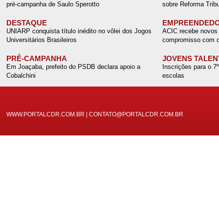
pré-campanha de Saulo Sperotto
sobre Reforma Tribu
DESTAQUE
EMPREENDEDO
UNIARP conquista título inédito no vôlei dos Jogos
ACIC recebe novos 
Universitários Brasileiros
compromisso com o
PRÉ-CAMPANHA
JOVENS TALEN
Em Joaçaba, prefeito do PSDB declara apoio a
Inscrições para o 7
Cobalchini
escolas
WWW.PORTALCDR.COM.BR | CONTATO@PORTALCDR.COM.BR