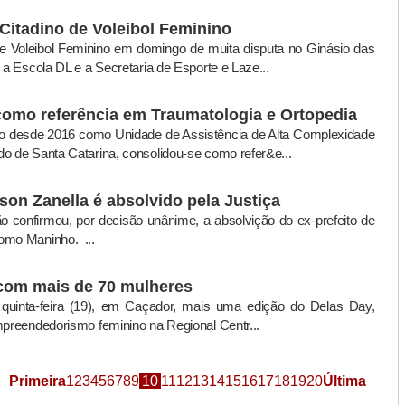
Citadino de Voleibol Feminino
e Voleibol Feminino em domingo de muita disputa no Ginásio das
 a Escola DL e a Secretaria de Esporte e Laze...
como referência em Traumatologia e Ortopedia
ado desde 2016 como Unidade de Assistência de Alta Complexidade
o de Santa Catarina, consolidou-se como refer&e...
son Zanella é absolvido pela Justiça
o confirmou, por decisão unânime, a absolvição do ex-prefeito de
omo Maninho. ...
 com mais de 70 mulheres
 quinta-feira (19), em Caçador, mais uma edição do Delas Day,
mpreendedorismo feminino na Regional Centr...
Primeira
1
2
3
4
5
6
7
8
9
10
11
12
13
14
15
16
17
18
19
20
Última