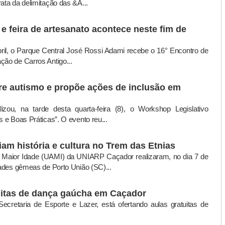
ata da delimitação das &A...
e feira de artesanato acontece neste fim de
ril, o Parque Central José Rossi Adami recebe o 16° Encontro de
ção de Carros Antigo...
e autismo e propõe ações de inclusão em
ou, na tarde desta quarta-feira (8), o Workshop Legislativo
s e Boas Práticas”. O evento reu...
am história e cultura no Trem das Etnias
da Maior Idade (UAMI) da UNIARP Caçador realizaram, no dia 7 de
idades gêmeas de Porto União (SC)...
tuitas de dança gaúcha em Caçador
ecretaria de Esporte e Lazer, está ofertando aulas gratuitas de