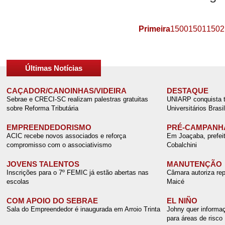
Primeira
1500
1501
1502
Últimas Notícias
CAÇADOR/CANOINHAS/VIDEIRA
DESTAQUE
Sebrae e CRECI-SC realizam palestras gratuitas
UNIARP conquista tí
sobre Reforma Tributária
Universitários Brasil
EMPREENDEDORISMO
PRÉ-CAMPANH
ACIC recebe novos associados e reforça
Em Joaçaba, prefei
compromisso com o associativismo
Cobalchini
JOVENS TALENTOS
MANUTENÇÃO
Inscrições para o 7º FEMIC já estão abertas nas
Câmara autoriza rep
escolas
Maicé
COM APOIO DO SEBRAE
EL NIÑO
Sala do Empreendedor é inaugurada em Arroio Trinta
Johny quer informaç
para áreas de risco