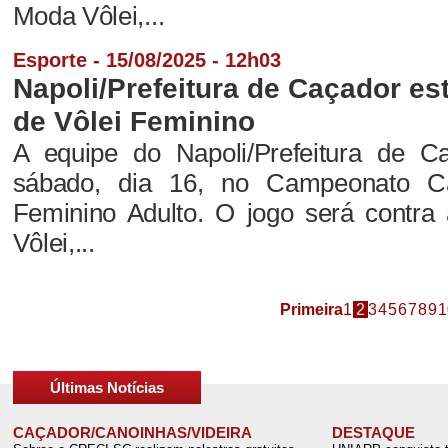
Moda Vôlei,...
Esporte - 15/08/2025 - 12h03
Napoli/Prefeitura de Caçador es
de Vôlei Feminino
A equipe do Napoli/Prefeitura de Ca
sábado, dia 16, no Campeonato Ca
Feminino Adulto. O jogo será contra
Vôlei,...
Primeira
1
2
3
4
5
6
7
8
9
1
Últimas Notícias
CAÇADOR/CANOINHAS/VIDEIRA
DESTAQUE