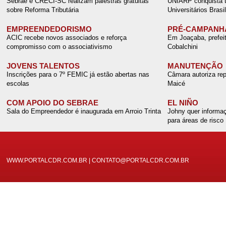
Sebrae e CRECI-SC realizam palestras gratuitas
UNIARP conquista tí
sobre Reforma Tributária
Universitários Brasil
EMPREENDEDORISMO
PRÉ-CAMPANH
ACIC recebe novos associados e reforça
Em Joaçaba, prefei
compromisso com o associativismo
Cobalchini
JOVENS TALENTOS
MANUTENÇÃO
Inscrições para o 7º FEMIC já estão abertas nas
Câmara autoriza rep
escolas
Maicé
COM APOIO DO SEBRAE
EL NIÑO
Sala do Empreendedor é inaugurada em Arroio Trinta
Johny quer informaç
para áreas de risco
WWW.PORTALCDR.COM.BR | CONTATO@PORTALCDR.COM.BR