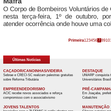
Mafra
O Corpo de Bombeiros Voluntários de 
nesta terça-feira, 1º de outubro, p
atender ocorrência onde houve uma coli
Primeira
1
2
3
4
5
6
7
8
9
10
Últimas Notícias
CAÇADOR/CANOINHAS/VIDEIRA
DESTAQUE
Sebrae e CRECI-SC realizam palestras gratuitas
UNIARP conquista tí
sobre Reforma Tributária
Universitários Brasil
EMPREENDEDORISMO
PRÉ-CAMPANH
ACIC recebe novos associados e reforça
Em Joaçaba, prefei
compromisso com o associativismo
Cobalchini
JOVENS TALENTOS
MANUTENÇÃO