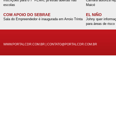
Inscrições para o 7º FEMIC já estão abertas nas
Câmara autoriza rep
escolas
Maicé
COM APOIO DO SEBRAE
EL NIÑO
Sala do Empreendedor é inaugurada em Arroio Trinta
Johny quer informaç
para áreas de risco
WWW.PORTALCDR.COM.BR | CONTATO@PORTALCDR.COM.BR