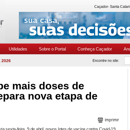
Caçador- Santa Catari
Utilidades
Sobre o Portal
Conheça Caçador
An
 2026
Encontre no site:
be mais doses de
repara nova etapa de
ta sexta-feira, 9 de abril, novos lotes de vacina contra Covid-19,