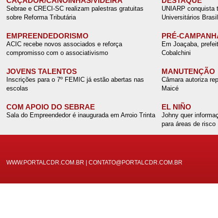
CAÇADOR/CANOINHAS/VIDEIRA
DESTAQUE
Sebrae e CRECI-SC realizam palestras gratuitas
UNIARP conquista tí
sobre Reforma Tributária
Universitários Brasil
EMPREENDEDORISMO
PRÉ-CAMPANH
ACIC recebe novos associados e reforça
Em Joaçaba, prefei
compromisso com o associativismo
Cobalchini
JOVENS TALENTOS
MANUTENÇÃO
Inscrições para o 7º FEMIC já estão abertas nas
Câmara autoriza rep
escolas
Maicé
COM APOIO DO SEBRAE
EL NIÑO
Sala do Empreendedor é inaugurada em Arroio Trinta
Johny quer informaç
para áreas de risco
WWW.PORTALCDR.COM.BR | CONTATO@PORTALCDR.COM.BR