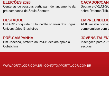
ELEIÇÕES 2026
CAÇADOR/CANO
Centenas de pessoas participam do lançamento da
Sebrae e CRECI-SC r
pré-campanha de Saulo Sperotto
sobre Reforma Tribu
DESTAQUE
EMPREENDEDO
UNIARP conquista título inédito no vôlei dos Jogos
ACIC recebe novos 
Universitários Brasileiros
compromisso com o
PRÉ-CAMPANHA
JOVENS TALEN
Em Joaçaba, prefeito do PSDB declara apoio a
Inscrições para o 7
Cobalchini
escolas
WWW.PORTALCDR.COM.BR | CONTATO@PORTALCDR.COM.BR