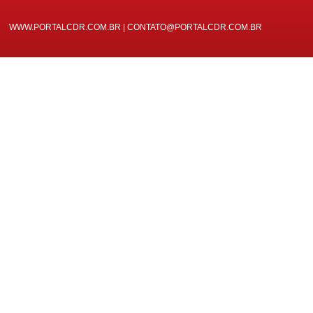
WWW.PORTALCDR.COM.BR | CONTATO@PORTALCDR.COM.BR