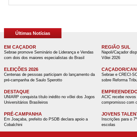
Últimas Notícias
EM CAÇADOR
REGIÃO SUL
Sebrae promove Seminário de Liderança e Vendas
Napoli/Caçador disp
com dois dos maiores especialistas do Brasil
Vôlei 2026
ELEIÇÕES 2026
CAÇADOR/CANO
Centenas de pessoas participam do lançamento da
Sebrae e CRECI-SC r
pré-campanha de Saulo Sperotto
sobre Reforma Tribu
DESTAQUE
EMPREENDEDO
UNIARP conquista título inédito no vôlei dos Jogos
ACIC recebe novos 
Universitários Brasileiros
compromisso com o
PRÉ-CAMPANHA
JOVENS TALEN
Em Joaçaba, prefeito do PSDB declara apoio a
Inscrições para o 7
Cobalchini
escolas