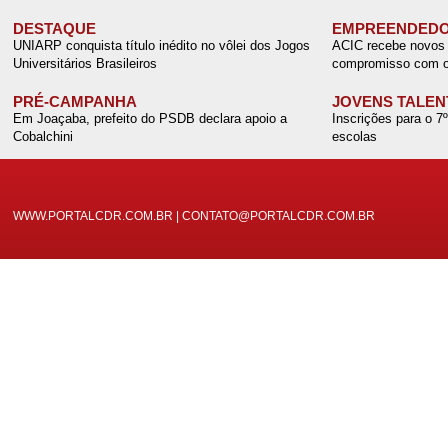
DESTAQUE
EMPREENDEDO
UNIARP conquista título inédito no vôlei dos Jogos
ACIC recebe novos 
Universitários Brasileiros
compromisso com o
PRÉ-CAMPANHA
JOVENS TALEN
Em Joaçaba, prefeito do PSDB declara apoio a
Inscrições para o 7
Cobalchini
escolas
WWW.PORTALCDR.COM.BR | CONTATO@PORTALCDR.COM.BR