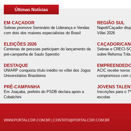
Últimas Notícias
EM CAÇADOR
REGIÃO SUL
Sebrae promove Seminário de Liderança e Vendas
Napoli/Caçador disp
com dois dos maiores especialistas do Brasil
Vôlei 2026
ELEIÇÕES 2026
CAÇADOR/CANO
Centenas de pessoas participam do lançamento da
Sebrae e CRECI-SC r
pré-campanha de Saulo Sperotto
sobre Reforma Tribu
DESTAQUE
EMPREENDEDO
UNIARP conquista título inédito no vôlei dos Jogos
ACIC recebe novos 
Universitários Brasileiros
compromisso com o
PRÉ-CAMPANHA
JOVENS TALEN
Em Joaçaba, prefeito do PSDB declara apoio a
Inscrições para o 7
Cobalchini
escolas
WWW.PORTALCDR.COM.BR | CONTATO@PORTALCDR.COM.BR