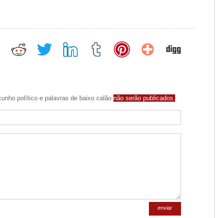
unho político e palavras de baixo calão
não serão publicados.