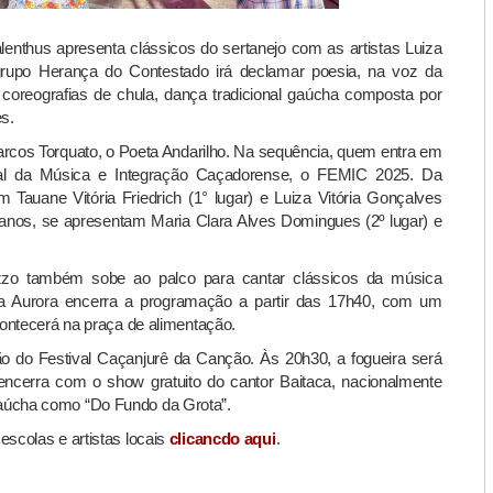
enthus apresenta clássicos do sertanejo com as artistas Luiza
grupo Herança do Contestado irá declamar poesia, na voz da
coreografias de chula, dança tradicional gaúcha composta por
s.
cos Torquato, o Poeta Andarilho. Na sequência, quem entra em
al da Música e Integração Caçadorense, o FEMIC 2025. Da
 Tauane Vitória Friedrich (1° lugar) e Luiza Vitória Gonçalves
7 anos, se apresentam Maria Clara Alves Domingues (2º lugar) e
zzo também sobe ao palco para cantar clássicos da música
ica Aurora encerra a programação a partir das 17h40, com um
contecerá na praça de alimentação.
ição do Festival Caçanjurê da Canção. Às 20h30, a fogueira será
ncerra com o show gratuito do cantor Baitaca, nacionalmente
aúcha como “Do Fundo da Grota”.
scolas e artistas locais
clicancdo aqui
.