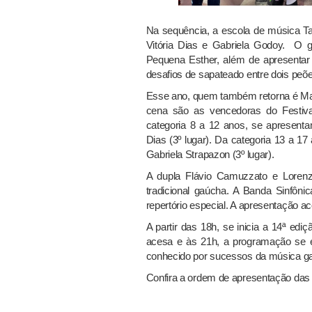
Na sequência, a escola de música Tal
Vitória Dias e Gabriela Godoy. O 
Pequena Esther, além de apresentar 
desafios de sapateado entre dois peõe
Esse ano, quem também retorna é Mar
cena são as vencedoras do Festiv
categoria 8 a 12 anos, se apresentam
Dias (3º lugar). Da categoria 13 a 1
Gabriela Strapazon (3º lugar).
A dupla Flávio Camuzzato e Loren
tradicional gaúcha. A Banda Sinfôn
repertório especial. A apresentação a
A partir das 18h, se inicia a 14ª ed
acesa e às 21h, a programação se e
conhecido por sucessos da música g
Confira a ordem de apresentação das e