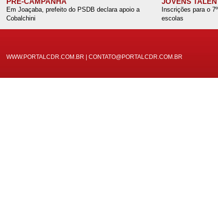
PRÉ-CAMPANHA
JOVENS TALEN
Em Joaçaba, prefeito do PSDB declara apoio a
Inscrições para o 7
Cobalchini
escolas
WWW.PORTALCDR.COM.BR | CONTATO@PORTALCDR.COM.BR