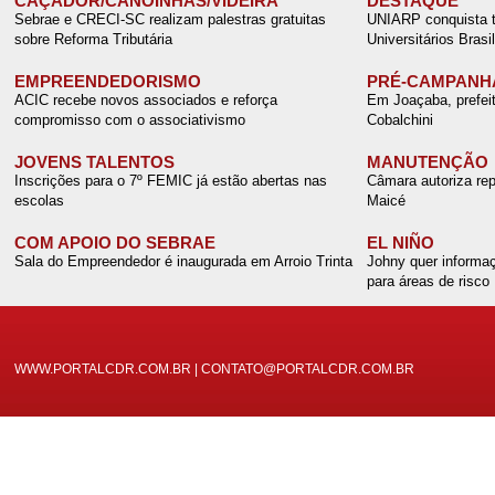
CAÇADOR/CANOINHAS/VIDEIRA
DESTAQUE
Sebrae e CRECI-SC realizam palestras gratuitas
UNIARP conquista tí
sobre Reforma Tributária
Universitários Brasil
EMPREENDEDORISMO
PRÉ-CAMPANH
ACIC recebe novos associados e reforça
Em Joaçaba, prefei
compromisso com o associativismo
Cobalchini
JOVENS TALENTOS
MANUTENÇÃO
Inscrições para o 7º FEMIC já estão abertas nas
Câmara autoriza rep
escolas
Maicé
COM APOIO DO SEBRAE
EL NIÑO
Sala do Empreendedor é inaugurada em Arroio Trinta
Johny quer informaç
para áreas de risco
WWW.PORTALCDR.COM.BR | CONTATO@PORTALCDR.COM.BR