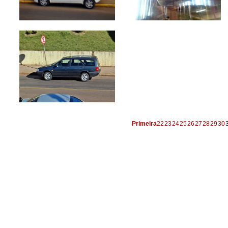
Primeira
22
23
24
25
26
27
28
29
30