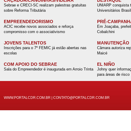
CAÇADOR/CANOINHAS/VIDEIRA
DESTAQUE
Sebrae e CRECI-SC realizam palestras gratuitas
UNIARP conquista tí
sobre Reforma Tributária
Universitários Brasil
EMPREENDEDORISMO
PRÉ-CAMPANH
ACIC recebe novos associados e reforça
Em Joaçaba, prefei
compromisso com o associativismo
Cobalchini
JOVENS TALENTOS
MANUTENÇÃO
Inscrições para o 7º FEMIC já estão abertas nas
Câmara autoriza rep
escolas
Maicé
COM APOIO DO SEBRAE
EL NIÑO
Sala do Empreendedor é inaugurada em Arroio Trinta
Johny quer informaç
para áreas de risco
WWW.PORTALCDR.COM.BR | CONTATO@PORTALCDR.COM.BR