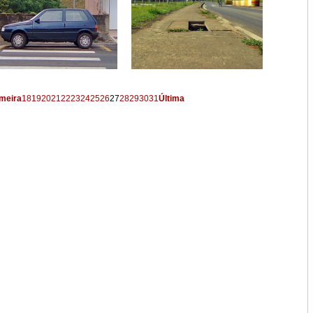
meira
18
19
20
21
22
23
24
25
26
27
28
29
30
31
Última