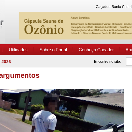
Caçador- Santa Catari
Utilidades
Sobre o Portal
Conheça Caçador
An
 2026
Encontre no site:
 argumentos