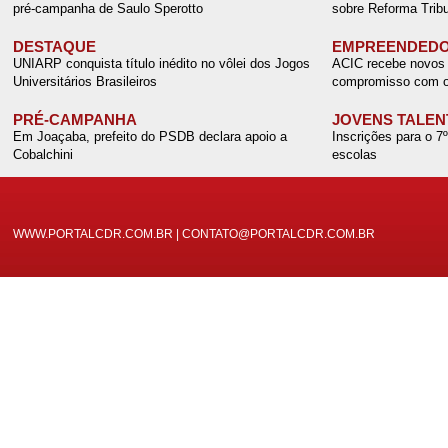
pré-campanha de Saulo Sperotto
sobre Reforma Tribu
DESTAQUE
EMPREENDEDO
UNIARP conquista título inédito no vôlei dos Jogos
ACIC recebe novos 
Universitários Brasileiros
compromisso com o
PRÉ-CAMPANHA
JOVENS TALEN
Em Joaçaba, prefeito do PSDB declara apoio a
Inscrições para o 7
Cobalchini
escolas
WWW.PORTALCDR.COM.BR | CONTATO@PORTALCDR.COM.BR