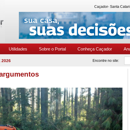
Caçador- Santa Catari
Utilidades
Sobre o Portal
Conheça Caçador
An
 2026
Encontre no site:
 argumentos