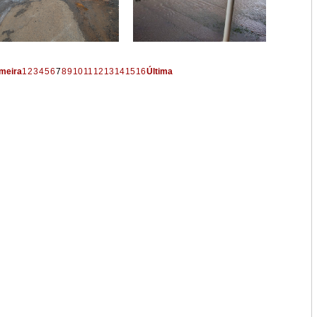
meira
1
2
3
4
5
6
7
8
9
10
11
12
13
14
15
16
Última