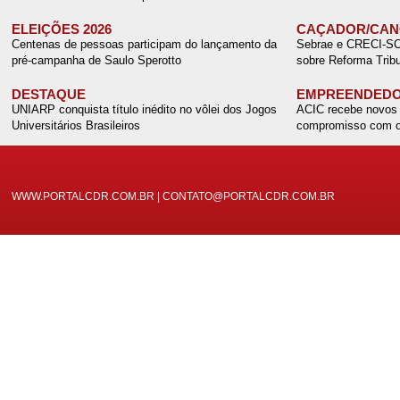
ELEIÇÕES 2026
CAÇADOR/CANO
Centenas de pessoas participam do lançamento da
Sebrae e CRECI-SC r
pré-campanha de Saulo Sperotto
sobre Reforma Tribu
DESTAQUE
EMPREENDEDO
UNIARP conquista título inédito no vôlei dos Jogos
ACIC recebe novos 
Universitários Brasileiros
compromisso com o
WWW.PORTALCDR.COM.BR | CONTATO@PORTALCDR.COM.BR