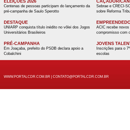
ELEIÇÕES 2026
CAÇADOR/CANO
Centenas de pessoas participam do lançamento da
Sebrae e CRECI-SC r
pré-campanha de Saulo Sperotto
sobre Reforma Tribu
DESTAQUE
EMPREENDEDO
UNIARP conquista título inédito no vôlei dos Jogos
ACIC recebe novos 
Universitários Brasileiros
compromisso com o
PRÉ-CAMPANHA
JOVENS TALEN
Em Joaçaba, prefeito do PSDB declara apoio a
Inscrições para o 7
Cobalchini
escolas
WWW.PORTALCDR.COM.BR | CONTATO@PORTALCDR.COM.BR