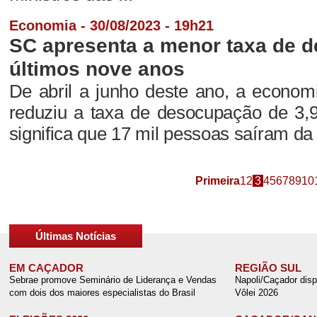
Economia - 30/08/2023 - 19h21
SC apresenta a menor taxa de 
últimos nove anos
De abril a junho deste ano, a econom
reduziu a taxa de desocupação de 3,
significa que 17 mil pessoas saíram da 
Primeira
1
2
3
4
5
6
7
8
9
10
Últimas Notícias
EM CAÇADOR
REGIÃO SUL
Sebrae promove Seminário de Liderança e Vendas
Napoli/Caçador disp
com dois dos maiores especialistas do Brasil
Vôlei 2026